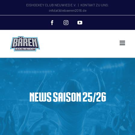
Zum
EISHOCKEY CLUB NEUWIED E.V.
|
KONTAKT ZU UNS:
info(at)diebaeren2016.de
Inhalt
springen
Facebook
Instagram
YouTube
News Saison 25/26