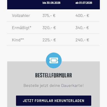
bis 30.06.2026
ab 01.07.2026
Vollzahler
375,- €
400,- €
Ermäßigt*
320,- €
340,- €
Kind**
225,- €
240,- €
Bestellformular
Bestelle jetzt deine Dauerkarte!
JETZT FORMULAR HERUNTERLADEN