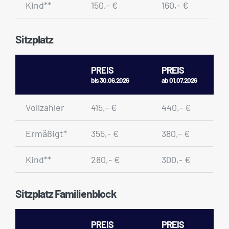
Kind**
150,- €
160,- €
Sitzplatz
PREIS
PREIS
bis 30.06.2026
ab 01.07.2026
Vollzahler
415,- €
440,- €
Ermäßigt*
355,- €
380,- €
Kind**
280,- €
300,- €
Sitzplatz Familienblock
PREIS
PREIS