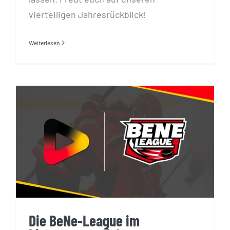
vierteiligen Jahresrückblick!
Weiterlesen
Die BeNe-League im Livestream
erleben
Die BeNe-League im