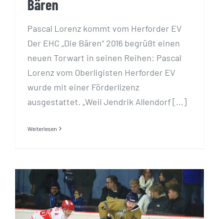
Bären
Pascal Lorenz kommt vom Herforder EV
Der EHC „Die Bären“ 2016 begrüßt einen
neuen Torwart in seinen Reihen: Pascal
Lorenz vom Oberligisten Herforder EV
wurde mit einer Förderlizenz
ausgestattet. „Weil Jendrik Allendorf [...]
Weiterlesen