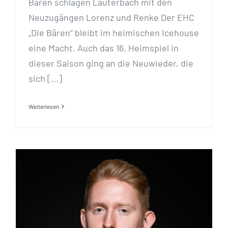
Bären schlagen Lauterbach mit den
Neuzugängen Lorenz und Renke Der EHC
„Die Bären“ bleibt im heimischen Icehouse
eine Macht. Auch das 16. Heimspiel in
dieser Saison ging an die Neuwieder, die
sich [...]
Weiterlesen