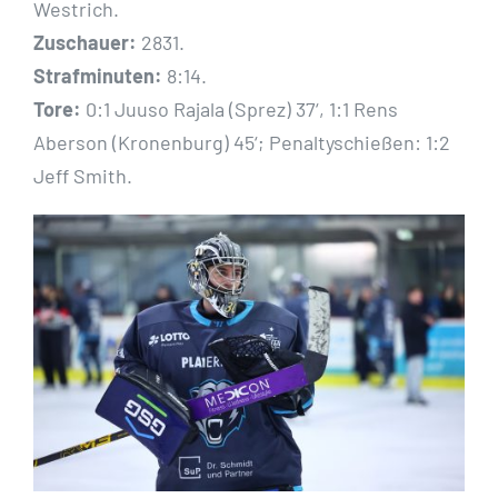
Westrich.
Zuschauer:
2831.
Strafminuten:
8:14.
Tore:
0:1 Juuso Rajala (Sprez) 37‘, 1:1 Rens
Aberson (Kronenburg) 45‘; Penaltyschießen: 1:2
Jeff Smith.