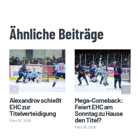
Ähnliche Beiträge
Alexandrov schießt
Mega-Comeback:
EHC zur
Feiert EHC am
Titelverteidigung
Sonntag zu Hause
den Titel?
März 30, 2026
März 28, 2026