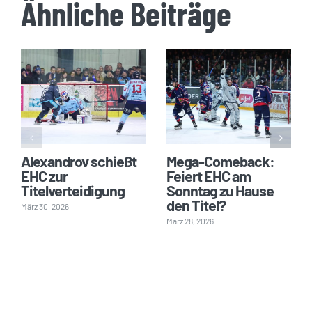
Ähnliche Beiträge
Alexandrov schießt
Mega-Comeback:
EHC zur
Feiert EHC am
Titelverteidigung
Sonntag zu Hause
den Titel?
März 30, 2026
März 28, 2026