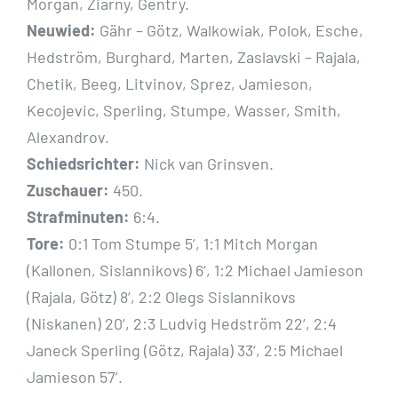
Morgan, Ziarny, Gentry.
Neuwied:
Gähr – Götz, Walkowiak, Polok, Esche,
Hedström, Burghard, Marten, Zaslavski – Rajala,
Chetik, Beeg, Litvinov, Sprez, Jamieson,
Kecojevic, Sperling, Stumpe, Wasser, Smith,
Alexandrov.
Schiedsrichter:
Nick van Grinsven.
Zuschauer:
450.
Strafminuten:
6:4.
Tore:
0:1 Tom Stumpe 5‘, 1:1 Mitch Morgan
(Kallonen, Sislannikovs) 6‘, 1:2 Michael Jamieson
(Rajala, Götz) 8‘, 2:2 Olegs Sislannikovs
(Niskanen) 20‘, 2:3 Ludvig Hedström 22‘, 2:4
Janeck Sperling (Götz, Rajala) 33‘, 2:5 Michael
Jamieson 57‘.