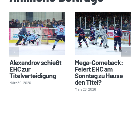
Alexandrov schießt
Mega-Comeback:
EHC zur
Feiert EHC am
Titelverteidigung
Sonntag zu Hause
den Titel?
März 30, 2026
März 28, 2026