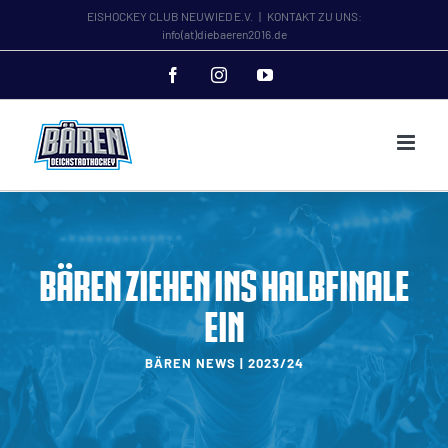
Zum
EISHOCKEY CLUB NEUWIED E.V.
|
KONTAKT ZU UNS:
info(at)diebaeren2016.de
Inhalt
springen
Facebook
Instagram
YouTube
Bären ziehen ins Halbfinale
ein
BÄREN NEWS | 2023/24