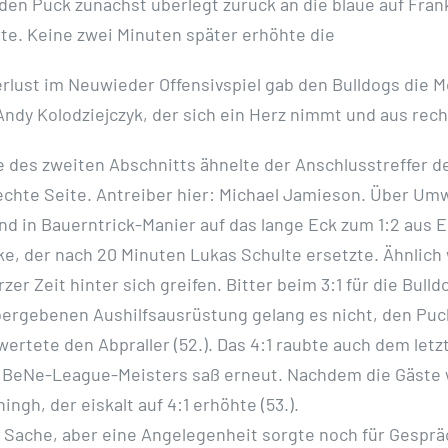
 den Puck zunächst überlegt zurück an die blaue auf Fran
te. Keine zwei Minuten später erhöhte die
ust im Neuwieder Offensivspiel gab den Bulldogs die Mö
 Andy Kolodziejczyk, der sich ein Herz nimmt und aus re
e des zweiten Abschnitts ähnelte der Anschlusstreffer de
 rechte Seite. Antreiber hier: Michael Jamieson. Über U
nd in Bauerntrick-Manier auf das lange Eck zum 1:2 aus E
e, der nach 20 Minuten Lukas Schulte ersetzte. Ähnlich
r Zeit hinter sich greifen. Bitter beim 3:1 für die Bull
bergebenen Aushilfsausrüstung gelang es nicht, den Puc
wertete den Abpraller (52.). Das 4:1 raubte auch dem let
 BeNe-League-Meisters saß erneut. Nachdem die Gäste w
gh, der eiskalt auf 4:1 erhöhte (53.).
Sache, aber eine Angelegenheit sorgte noch für Gespräch