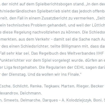
, der nicht auf dem Spielberichtsbogen stand. „In den d
sch/niederländischen Spielbetrieb sieht das jedoch offen
ereit, den Fall in einem Zusatzbericht zu vermerken. „S
 ein technisches Problem gehandelt, und weil der Lüttich
hne diese Regelung nachvollziehen zu können. Die Schieds
bemerkten, aus dem Verkehr – damit sei die Sache nach 
des einen Schiedsrichter, teilte Billigmann mit, dass d
ll sehr klar sei. Das Regelbuch des Weltverbandes IIHF sa
 Punkterichter vor dem Spiel vorgelegt wurde, dürfen a
er Liga festgehalten. Die Regularien der CEHL sagen darüb
r der Dienstag. Und da wollen wir ins Finale.“
Esche, Schlicht, Renke, Tegkaev, Marten, Rieger, Becker –
Alexandrov, Deichmann.
, Smeets, Delmarche, Darques – A. Kolodziejczyk, Boni, 