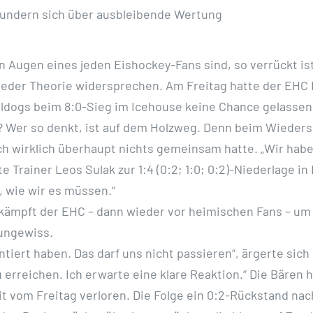
 wundern sich über ausbleibende Wertung
n Augen eines jeden Eishockey-Fans sind, so verrückt is
e jeder Theorie widersprechen. Am Freitag hatte der EHC
dogs beim 8:0-Sieg im Icehouse keine Chance gelassen.
e? Wer so denkt, ist auf dem Holzweg. Denn beim Wieder
uch wirklich überhaupt nichts gemeinsam hatte. „Wir hab
 Trainer Leos Sulak zur 1:4 (0:2; 1:0; 0:2)-Niederlage in
, wie wir es müssen.“
ämpft der EHC – dann wieder vor heimischen Fans – um 
 ungewiss.
ntiert haben. Das darf uns nicht passieren“, ärgerte sic
zu erreichen. Ich erwarte eine klare Reaktion.“ Die Bäre
it vom Freitag verloren. Die Folge ein 0:2-Rückstand nach