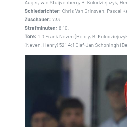
Auger, van Stuijvenberg, B. Kolodziejczyk, He
Schiedsrichter:
Chris Van Grinsven, Pascal K
Zuschauer:
733.
Strafminuten:
8:10.
Tore:
1:0 Frank Neven (Henry, B. Kolodziejczyk)
(Neven, Henry) 52‘, 4:1 Olaf-Jan Schoningh (De