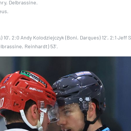
nry, Delbrassine.
eus.
 10‘, 2:0 Andy Kolodziejczyk (Boni, Darques) 12‘, 2:1 Jeff
lbrassine, Reinhardt) 53‘.