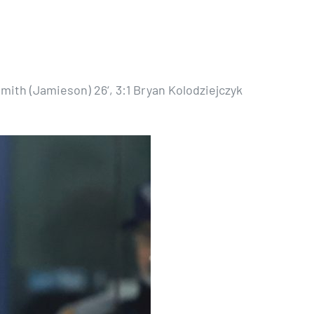
 Smith (Jamieson) 26‘, 3:1 Bryan Kolodziejczyk