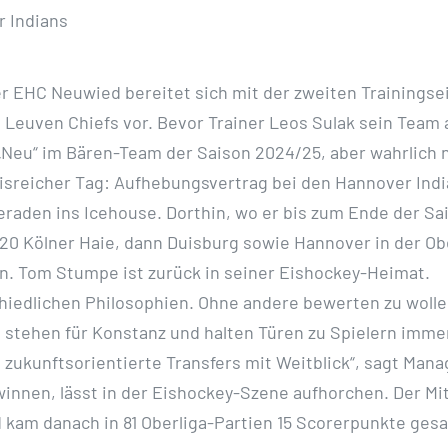
r Indians
EHC Neuwied bereitet sich mit der zweiten Trainingsein
Leuven Chiefs vor. Bevor Trainer Leos Sulak sein Team 
„Neu“ im Bären-Team der Saison 2024/25, aber wahrlich n
isreicher Tag: Aufhebungsvertrag bei den Hannover Indi
aden ins Icehouse. Dorthin, wo er bis zum Ende der Sa
U20 Kölner Haie, dann Duisburg sowie Hannover in der Ober
nn. Tom Stumpe ist zurück in seiner Eishockey-Heimat.
chiedlichen Philosophien. Ohne andere bewerten zu wolle
, stehen für Konstanz und halten Türen zu Spielern immer
n zukunftsorientierte Transfers mit Weitblick“, sagt Mana
innen, lässt in der Eishockey-Szene aufhorchen. Der Mi
 kam danach in 81 Oberliga-Partien 15 Scorerpunkte gesa