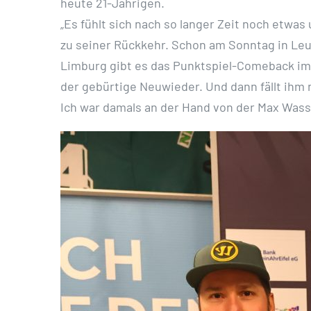
heute 21-Jährigen.
„Es fühlt sich nach so langer Zeit noch etwas
zu seiner Rückkehr. Schon am Sonntag in Leu
Limburg gibt es das Punktspiel-Comeback im 
der gebürtige Neuwieder. Und dann fällt ihm 
Ich war damals an der Hand von der Max Wass