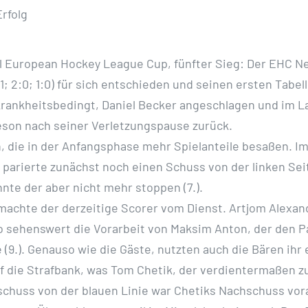
rfolg
al European Hockey League Cup, fünfter Sieg: Der EHC N
; 2:0; 1:0) für sich entschieden und seinen ersten Tabel
rankheitsbedingt, Daniel Becker angeschlagen und im L
ieson nach seiner Verletzungspause zurück.
, die in der Anfangsphase mehr Spielanteile besaßen. Im
 parierte zunächst noch einen Schuss von der linken Sei
nte der aber nicht mehr stoppen (7.).
 machte der derzeitige Scorer vom Dienst. Artjom Alexa
 sehenswert die Vorarbeit von Maksim Anton, der den Pa
 (9.). Genauso wie die Gäste, nutzten auch die Bären ih
 die Strafbank, was Tom Chetik, der verdientermaßen z
sschuss von der blauen Linie war Chetiks Nachschuss vo