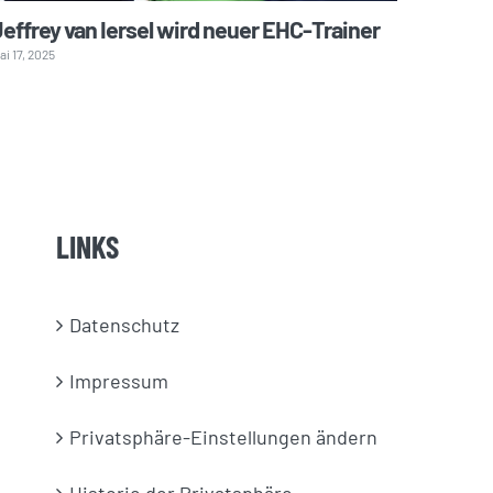
effrey van Iersel wird neuer EHC-Trainer
Schult
ai 17, 2025
Mai 31, 202
LINKS
Datenschutz
Impressum
Privatsphäre-Einstellungen ändern
Historie der Privatsphäre-