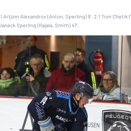
:1 Artjom Alexandrov (Anton, Sperling) 9‘, 2:1 Tom Chetik 
 Janeck Sperling (Rajala, Smith) 47‘.