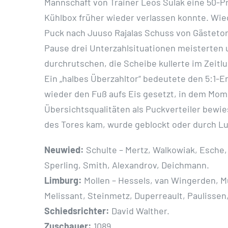
Mannschaft von Trainer Leos Sulak eine 50-P
Kühlbox früher wieder verlassen konnte. Wie
Puck nach Juuso Rajalas Schuss von Gästetorw
Pause drei Unterzahlsituationen meisterten u
durchrutschen, die Scheibe kullerte im Zeitl
Ein „halbes Überzahltor“ bedeutete den 5:1-
wieder den Fuß aufs Eis gesetzt, in dem Mome
Übersichtsqualitäten als Puckverteiler bewie
des Tores kam, wurde geblockt oder durch Lu
Neuwied:
Schulte – Mertz, Walkowiak, Esche, 
Sperling, Smith, Alexandrov, Deichmann.
Limburg:
Mollen – Hessels, van Wingerden, Mu
Melissant, Steinmetz, Duperreault, Paulissen
Schiedsrichter:
David Walther.
Zuschauer:
1089.