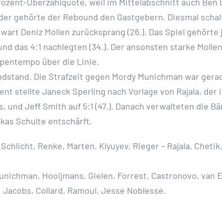
rozent-Überzahlquote, weil im Mittelabschnitt auch Ben
der gehörte der Rebound den Gastgebern. Diesmal schalte
art Deniz Mollen zurücksprang (26.). Das Spiel gehörte j
nd das 4:1 nachlegten (34.). Der ansonsten starke Molle
upentempo über die Linie.
Endstand. Die Strafzeit gegen Mordy Munichman war gera
nt stellte Janeck Sperling nach Vorlage von Rajala, der 
s, und Jeff Smith auf 5:1 (47.). Danach verwalteten die 
kas Schulte entschärft.
Schlicht, Renke, Marten, Klyuyev, Rieger – Rajala, Cheti
nichman, Hooijmans, Gielen, Forrest, Castronovo, van Es
, Jacobs, Collard, Ramoul, Jesse Noblesse.