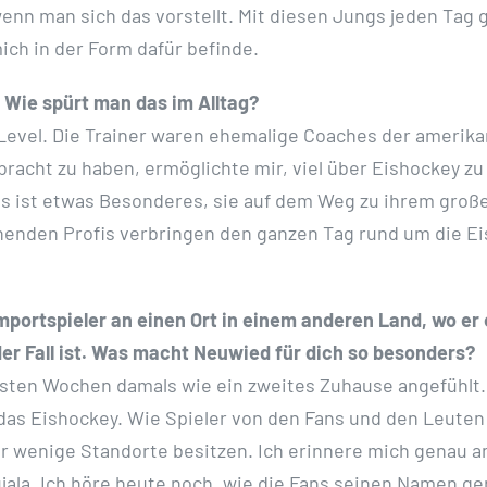
enn man sich das vorstellt. Mit diesen Jungs jeden Tag 
mich in der Form dafür befinde.
. Wie spürt man das im Alltag?
n Level. Die Trainer waren ehemalige Coaches der ameri
bracht zu haben, ermöglichte mir, viel über Eishockey zu
 Es ist etwas Besonderes, sie auf dem Weg zu ihrem große
enden Profis verbringen den ganzen Tag rund um die Eis
mportspieler an einen Ort in einem anderen Land, wo er 
 der Fall ist. Was macht Neuwied für dich so besonders?
rsten Wochen damals wie ein zweites Zuhause angefühlt.
das Eishockey. Wie Spieler von den Fans und den Leuten
 wenige Standorte besitzen. Ich erinnere mich genau an 
jala. Ich höre heute noch, wie die Fans seinen Namen ger