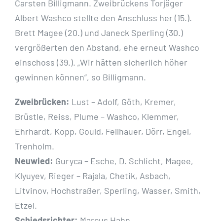
Carsten Billigmann. Zweibrückens Torjäger
Albert Washco stellte den Anschluss her (15.).
Brett Magee (20.) und Janeck Sperling (30.)
vergrößerten den Abstand, ehe erneut Washco
einschoss (39.). „Wir hätten sicherlich höher
gewinnen können“, so Billigmann.
Zweibrücken:
Lust – Adolf, Göth, Kremer,
Brüstle, Reiss, Plume – Washco, Klemmer,
Ehrhardt, Kopp, Gould, Fellhauer, Dörr, Engel,
Trenholm.
Neuwied:
Guryca – Esche, D. Schlicht, Magee,
Klyuyev, Rieger – Rajala, Chetik, Asbach,
Litvinov, Hochstraßer, Sperling, Wasser, Smith,
Etzel.
Schiedsrichter:
Marcus Hahn.