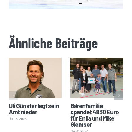
Ähnliche Beiträge
Uli Günster legt sein
Bärenfamilie
Amt nieder
spendet 4830 Euro
für Enila und Mike
Juni 6, 2023
Glemser
Mai 31, 2023