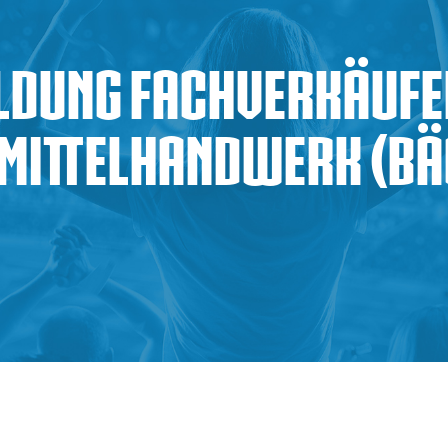
ldung Fachverkäufer
mittelhandwerk (Bä