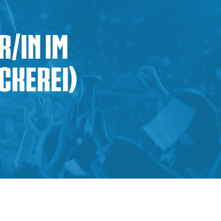
/in im
ckerei)