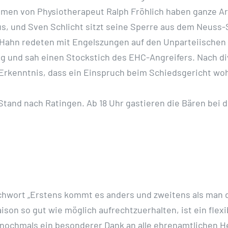
en von Physiotherapeut Ralph Fröhlich haben ganze Arb
us, und Sven Schlicht sitzt seine Sperre aus dem Neuss
s Hahn redeten mit Engelszungen auf den Unparteiischen 
ng und sah einen Stockstich des EHC-Angreifers. Nach d
ie Erkenntnis, dass ein Einspruch beim Schiedsgericht w
and nach Ratingen. Ab 18 Uhr gastieren die Bären bei de
chwort „Erstens kommt es anders und zweitens als man 
son so gut wie möglich aufrechtzuerhalten, ist ein flex
h nochmals ein besonderer Dank an alle ehrenamtlichen He