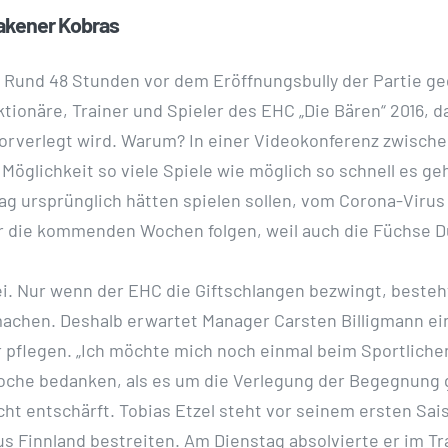
lakener Kobras
: Rund 48 Stunden vor dem Eröffnungsbully der Partie g
ionäre, Trainer und Spieler des EHC „Die Bären“ 2016, da
rverlegt wird. Warum? In einer Videokonferenz zwische
glichkeit so viele Spiele wie möglich so schnell es geht
 ursprünglich hätten spielen sollen, vom Corona-Virus 
r die kommenden Wochen folgen, weil auch die Füchse Du
wei. Nur wenn der EHC die Giftschlangen bezwingt, beste
u machen. Deshalb erwartet Manager Carsten Billigmann
r pflegen. „Ich möchte mich noch einmal beim Sportliche
e bedanken, als es um die Verlegung der Begegnung gi
icht entschärft. Tobias Etzel steht vor seinem ersten Sa
s Finnland bestreiten. Am Dienstag absolvierte er im Tra