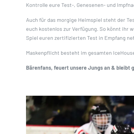
Kontrolle eure Test-, Genesenen- und Impfn
Auch für das morgige Heimspiel steht der Test
euch kostenlos zur Verfügung. So könnt ihr wi
Spiel euren zertifizierten Test in Empfang n
Maskenpflicht besteht im gesamten IceHous
Bärenfans, feuert unsere Jungs an & bleibt 