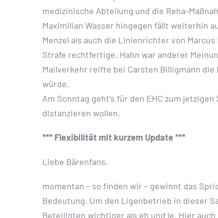
medizinische Abteilung und die Reha-Maßnahm
Maximilian Wasser hingegen fällt weiterhin a
Menzel als auch die Linienrichter von Marcu
Strafe rechtfertige. Hahn war anderer Meinu
Mailverkehr reifte bei Carsten Billigmann d
würde.
Am Sonntag geht’s für den EHC zum jetzigen St
distanzieren wollen.
*** Flexibilität mit kurzem Update ***
Liebe Bärenfans,
momentan – so finden wir – gewinnt das Spri
Bedeutung. Um den Ligenbetrieb in dieser Sai
Beteiligten wichtiger als eh und je. Hier auc