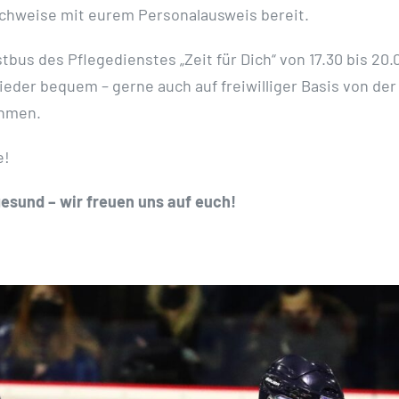
achweise mit eurem Personalausweis bereit.
bus des Pflegedienstes „Zeit für Dich“ von 17.30 bis 20.0
eder bequem – gerne auch auf freiwilliger Basis von der 
ehmen.
e!
gesund – wir freuen uns auf euch!