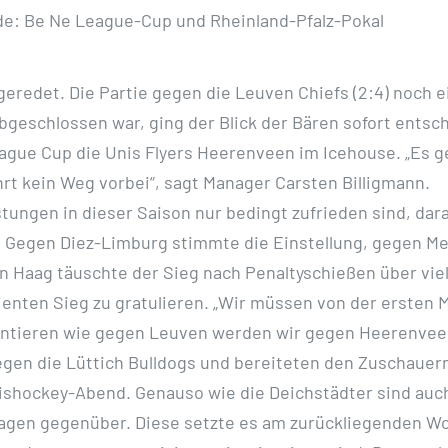
e: Be Ne League-Cup und Rheinland-Pfalz-Pokal
redet. Die Partie gegen die Leuven Chiefs (2:4) noch e
geschlossen war, ging der Blick der Bären sofort entschl
ue Cup die Unis Flyers Heerenveen im Icehouse. „Es ge
rt kein Weg vorbei“, sagt Manager Carsten Billigmann.
tungen in dieser Saison nur bedingt zufrieden sind, da
. Gegen Diez-Limburg stimmte die Einstellung, gegen Mec
 Haag täuschte der Sieg nach Penaltyschießen über vie
enten Sieg zu gratulieren. „Wir müssen von der ersten Mi
sentieren wie gegen Leuven werden wir gegen Heerenvee
gegen die Lüttich Bulldogs und bereiteten den Zuschau
shockey-Abend. Genauso wie die Deichstädter sind auch 
agen gegenüber. Diese setzte es am zurückliegenden W