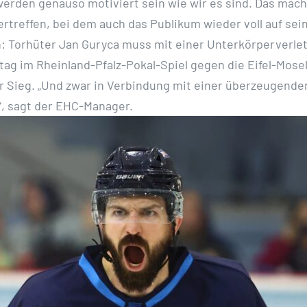
erden genauso motiviert sein wie wir es sind. Das mach
treffen, bei dem auch das Publikum wieder voll auf sei
: Torhüter Jan Guryca muss mit einer Unterkörperverlet
g im Rheinland-Pfalz-Pokal-Spiel gegen die Eifel-Mosel
er Sieg. „Und zwar in Verbindung mit einer überzeugenden
“, sagt der EHC-Manager.