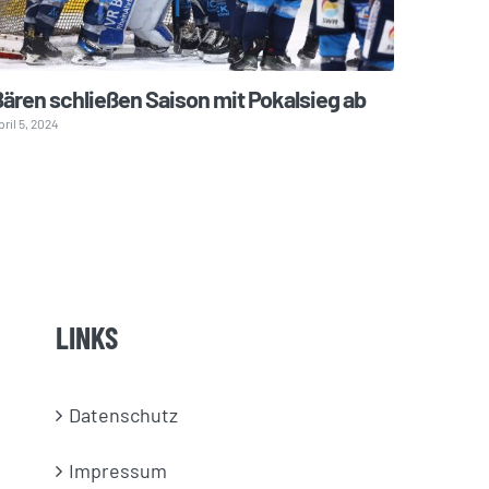
ären schließen Saison mit Pokalsieg ab
„Fans,
bleibt
pril 5, 2024
Mai 3, 2024
LINKS
Datenschutz
Impressum