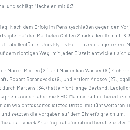
mal und schlägt Mechelen mit 8:3
eg: Nach dem Erfolg im Penaltyschießen gegen den Vorja
piel bei den Mechelen Golden Sharks deutlich mit 8:3 (2
uf Tabellenführer Unis Flyers Heerenveen angetreten. Mi
 auf dem richtigen Weg, mit jeder Eiszeit entwickelt sic
ch Marcel Marten (2.) und Maximilian Wasser (8.) Sicherh
ft. Robert Baranovskis (9.) und Artiom Anosov (27.) egali
t durch Martens (34.) hatte nicht lange Bestand. Ledigli
kippen können, aber die EHC-Mannschaft ist bereits so ge
n wie entfesseltes letztes Drittel mit fünf weiteren Tre
n und setzten die Vorgaben auf dem Eis erfolgreich um.
e aus. Janeck Sperling traf einmal und bereitete vier 