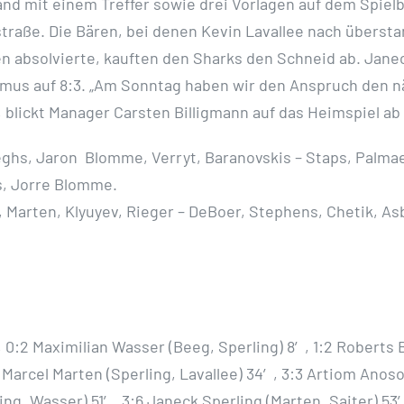
nd mit einem Treffer sowie drei Vorlagen auf dem Spielb
straße. Die Bären, bei denen Kevin Lavallee nach über
en absolvierte, kauften den Sharks den Schneid ab. Janeck
mus auf 8:3. „Am Sonntag haben wir den Anspruch den n
blickt Manager Carsten Billigmann auf das Heimspiel ab
ghs, Jaron Blomme, Verryt, Baranovskis – Staps, Palmae
s, Jorre Blomme.
, Marten, Klyuyev, Rieger – DeBoer, Stephens, Chetik, As
, 0:2 Maximilian Wasser (Beeg, Sperling) 8′, 1:2 Roberts 
Marcel Marten (Sperling, Lavallee) 34′, 3:3 Artiom Anoso
ng, Wasser) 51′, 3:6 Janeck Sperling (Marten, Saiter) 53′,