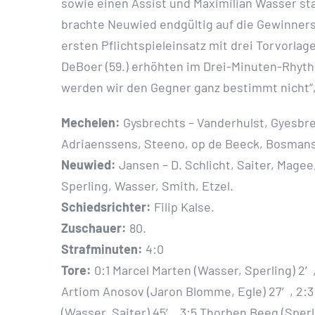
sowie einen Assist und Maximilian Wasser sta
brachte Neuwied endgültig auf die Gewinner
ersten Pflichtspieleinsatz mit drei Torvorlag
DeBoer (59.) erhöhten im Drei-Minuten-Rhyth
werden wir den Gegner ganz bestimmt nicht“, 
Mechelen:
Gysbrechts – Vanderhulst, Gyesbre
Adriaenssens, Steeno, op de Beeck, Bosman
Neuwied:
Jansen – D. Schlicht, Saiter, Magee
Sperling, Wasser, Smith, Etzel.
Schiedsrichter:
Filip Kalse.
Zuschauer:
80.
Strafminuten:
4:0
Tore:
0:1 Marcel Marten (Wasser, Sperling) 2′
Artiom Anosov (Jaron Blomme, Egle) 27′, 2:3 
(Wasser, Saiter) 45′, 3:5 Thorben Beeg (Sperli