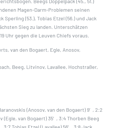
erichtsbogen. Beegs Doppelpack (45., 51.)
standenen Magen-Darm-Problemen seinen
 Sperling (53.), Tobias Etzel (56.) und Jack
ächsten Sieg zu landen. Unterschätzen
 19 Uhr gegen die Leuven Chiefs voraus.
rts, van den Bogaert, Egle, Anosov,
bach, Beeg, Litvinov, Lavallee, Hochstraßer,
Baranovskis (Anosov, van den Bogaert) 9′, 2:2
v (Egle, van Bogaert) 35′, 3:4 Thorben Beeg
 3:7 Tobias Etzel (Lavallee) 56′, 3:8 Jack