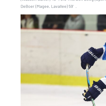
DeBoer (Magee, Lavallee) 59′.