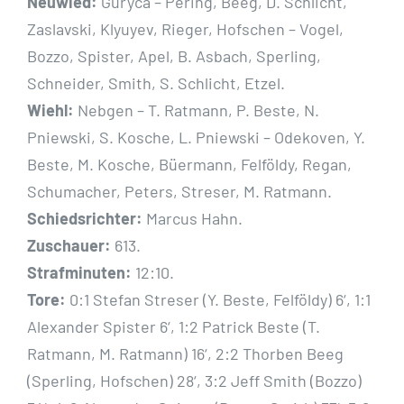
Neuwied:
Guryca – Pering, Beeg, D. Schlicht,
Zaslavski, Klyuyev, Rieger, Hofschen – Vogel,
Bozzo, Spister, Apel, B. Asbach, Sperling,
Schneider, Smith, S. Schlicht, Etzel.
Wiehl:
Nebgen – T. Ratmann, P. Beste, N.
Pniewski, S. Kosche, L. Pniewski – Odekoven, Y.
Beste, M. Kosche, Büermann, Felföldy, Regan,
Schumacher, Peters, Streser, M. Ratmann.
Schiedsrichter:
Marcus Hahn.
Zuschauer:
613.
Strafminuten:
12:10.
Tore:
0:1 Stefan Streser (Y. Beste, Felföldy) 6‘, 1:1
Alexander Spister 6‘, 1:2 Patrick Beste (T.
Ratmann, M. Ratmann) 16‘, 2:2 Thorben Beeg
(Sperling, Hofschen) 28‘, 3:2 Jeff Smith (Bozzo)