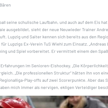
 Bären
ll seine schulische Laufbahn, und auch auf dem Eis hat 
ie ausgebildet, sieht der neue Neuwieder Trainer Andre
ft. Lupzig und Saiter kennen sich bereits aus den Region
ür Lupzigs Ex-Verein TuS Wiehl zum Einsatz. „Andreas Lu
ning und Spiel vorbereitet. Er vermittelt einem den Spa
rfahrungen im Senioren-Eishockey. „Die Körperlichkeit
rgleich. „Die professionellen Struktur“ hätten ihn von 
Regionalliga-Play-offs auf zwei Scorerpunkte. Aber das 
haben mich immer als nervigen, ekligen Verteidiger besch