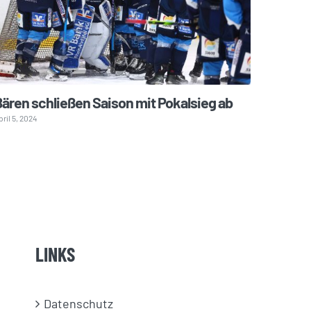
ären schließen Saison mit Pokalsieg ab
„Fans,
bleibt
pril 5, 2024
Mai 3, 2024
LINKS
Datenschutz