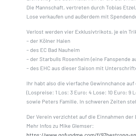
Die Mannschaft, vertreten durch Tobias Etzel
Lose verkaufen und außerdem mit Spendend
Verlost werden vier Exklusivtrikots, je ein Tr
– der Kölner Haien
– des EC Bad Nauheim
– der Starbulls Rosenheim (eine Fanspende au
– des EHC aus dieser Saison mit Unterschrif
Ihr habt also die vierfache Gewinnchance auf 
(Lospreise: 1 Los: 3 Euro; 4 Lose: 10 Euro; 9 
sowie Peters Familie. In schweren Zeiten st
Der Verein verzichtet auf die Einnahmen der 
Mehr Infos zu Mike Glemser:
https://www.gofundme.com/f/97bestrong-sp