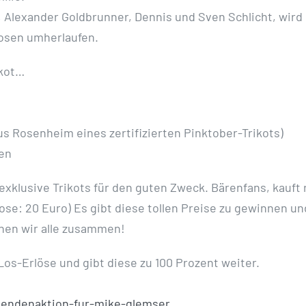
, Alexander Goldbrunner, Dennis und Sven Schlicht, wird
osen umherlaufen.
ikot…
s Rosenheim eines zertifizierten Pinktober-Trikots)
ten
exklusive Trikots für den guten Zweck. Bärenfans, kauft 
Lose: 20 Euro) Es gibt diese tollen Preise zu gewinnen un
ehen wir alle zusammen!
Los-Erlöse und gibt diese zu 100 Prozent weiter.
endenaktion-fur-mike-glemser