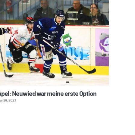
Apel: Neuwied war meine erste Option
Uli Gü
ai 28, 2023
Juni 6, 202