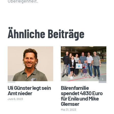
Überlegenheit.
Ähnliche Beiträge
Uli Günster legt sein
Bärenfamilie
Amt nieder
spendet 4830 Euro
für Enila und Mike
Juni 6, 2023
Glemser
Mai 31, 2023