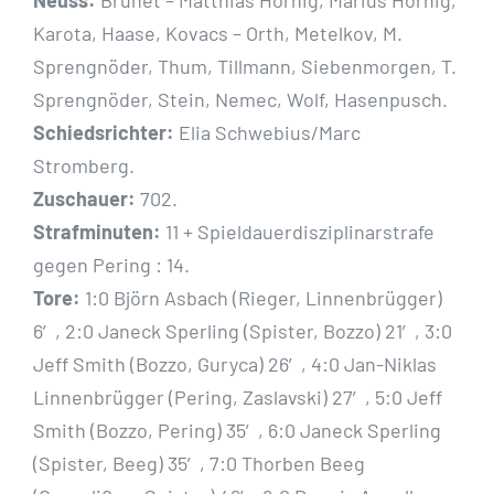
Neuss:
Brunet – Matthias Hornig, Marius Hornig,
Karota, Haase, Kovacs – Orth, Metelkov, M.
Sprengnöder, Thum, Tillmann, Siebenmorgen, T.
Sprengnöder, Stein, Nemec, Wolf, Hasenpusch.
Schiedsrichter:
Elia Schwebius/Marc
Stromberg.
Zuschauer:
702.
Strafminuten:
11 + Spieldauerdisziplinarstrafe
gegen Pering : 14.
Tore:
1:0 Björn Asbach (Rieger, Linnenbrügger)
6′, 2:0 Janeck Sperling (Spister, Bozzo) 21′, 3:0
Jeff Smith (Bozzo, Guryca) 26′, 4:0 Jan-Niklas
Linnenbrügger (Pering, Zaslavski) 27′, 5:0 Jeff
Smith (Bozzo, Pering) 35′, 6:0 Janeck Sperling
(Spister, Beeg) 35′, 7:0 Thorben Beeg