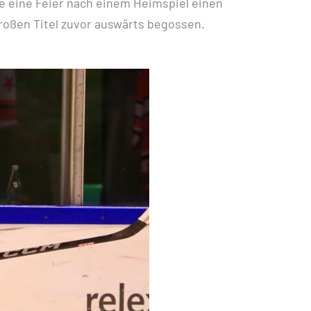
te eine Feier nach einem Heimspiel einen
oßen Titel zuvor auswärts begossen.