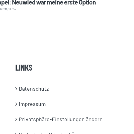
Apel: Neuwied war meine erste Option
Uli Gü
ai 28, 2023
Juni 6, 202
LINKS
Datenschutz
Impressum
Privatsphäre-Einstellungen ändern