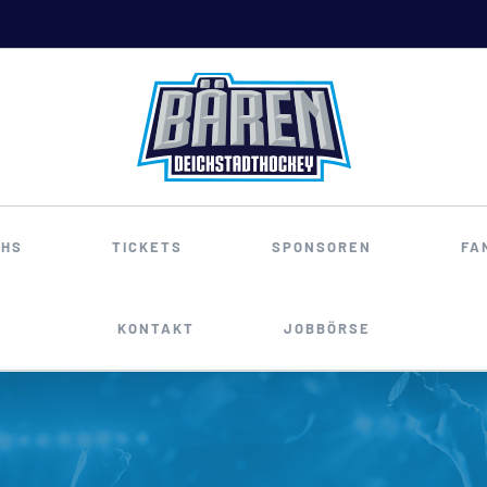
HS
TICKETS
SPONSOREN
FA
KONTAKT
JOBBÖRSE