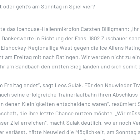
 oder geht’s am Sonntag in Spiel vier?
das Icehouse-Hallenmikrofon Carsten Billigmann: „Ihr se
e Dankesworte in Richtung der Fans. 1802 Zuschauer sah
 Eishockey-Regionalliga West gegen die Ice Aliens Rating
t am Freitag mit nach Ratingen. Wir werden nicht zu ei
 Uhr am Sandbach den dritten Sieg landen und sich somit 
m Freitag endet“, sagt Leos Sulak. Für den Neuwieder Tr
 auch seine erfolgreiche Trainerlaufbahn ihren Abschluss
, in denen Kleinigkeiten entscheidend waren“, resümiert
chaft, die ihre letzte Chance nutzen möchte. „Wir müss
ser Ziel erreichen“, macht Sulak deutlich, wo er noch V
 verlässt, hätte Neuwied die Möglichkeit, am Sonntag ab