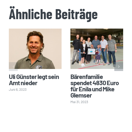
Ähnliche Beiträge
Uli Günster legt sein
Bärenfamilie
Amt nieder
spendet 4830 Euro
für Enila und Mike
Juni 6, 2023
Glemser
Mai 31, 2023